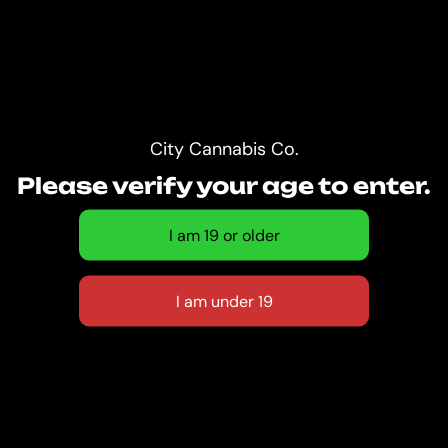
City Cannabis Co.
Please verify your age to enter.
A
B
O
U
T
P
R
O
J
E
C
T
Perferendis repudiandae fugia rchitcto beatae
reprederit vitae recus andae debitis facere
quidem animi placeat delt axime cuuntur at volup
tatib uod numuam pariatur libero laborum
laudantium non. Vitae optio distinctio earum the
facere magni natus eaque esse corporis dolorem
arerse Similique fugiat autem nostrum ullam cum
est sunt magni maxime magnis dis parturient